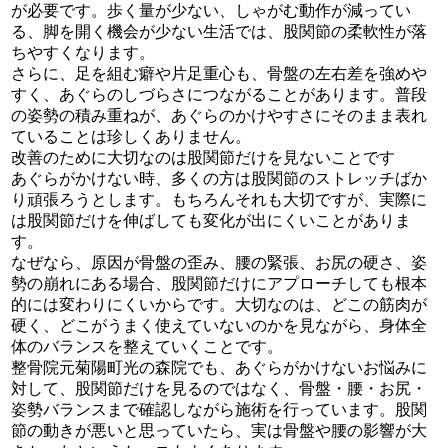
が必要です。歩く量が少ない、しゃがむ動作が減ってい
る、脚を開く機会が少ない生活では、股関節の柔軟性が落
ちやすくなります。
さらに、足を組む癖や片足重心も、骨盤の左右差を強めや
すく、あぐらのしづらさにつながることがあります。普段
の姿勢の積み重ねが、あぐらのかけやすさにそのまま表れ
ていることは珍しくありません。
改善のために大切なのは股関節だけを見ないことです
あぐらがかけない時、多くの方は股関節のストレッチばか
り頑張ろうとします。もちろんそれも大切ですが、実際に
は股関節だけを伸ばしても変化が出にくいことがありま
す。
なぜなら、原因が骨盤の歪み、腰の緊張、お尻の硬さ、姿
勢の崩れにある場合、股関節だけにアプローチしても根本
的には変わりにくいからです。大切なのは、どこの筋肉が
硬く、どこがうまく使えていないのかを見ながら、身体全
体のバランスを整えていくことです。
整骨院元菊陽町光の森院でも、あぐらがかけないお悩みに
対して、股関節だけを見るのではなく、骨盤・腰・お尻・
姿勢バランスまで確認しながら施術を行っています。股関
節の動きが悪いと思っていたら、実は骨盤や腰の影響が大