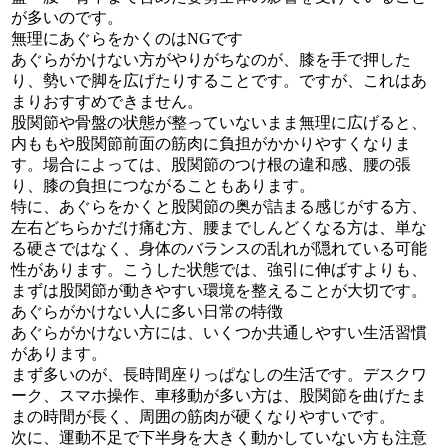
が多いのです。
無理にあぐらをかくのはNGです
あぐらがかけない方がやりがちなのが、膝を手で押した
り、勢いで脚を広げたりすることです。ですが、これはあ
まりおすすめできません。
股関節や骨盤の状態が整っていないまま無理に広げると、
内ももや股関節前面の筋肉に負担がかかりやすくなりま
す。場合によっては、股関節のつけ根の違和感、腰の張
り、膝の負担につながることもあります。
特に、あぐらをかくと股関節の奥が詰まる感じがする方、
左右どちらかだけ痛む方、腰までしんどくなる方は、単な
る硬さではなく、身体のバランスの乱れが隠れている可能
性があります。こうした状態では、強引に伸ばすよりも、
まずは股関節が動きやすい環境を整えることが大切です。
あぐらがかけない人に多い日常の特徴
あぐらがかけない方には、いくつか共通しやすい生活習慣
があります。
まず多いのが、長時間座りっぱなしの生活です。デスクワ
ーク、スマホ操作、車移動が多い方は、股関節を曲げたま
まの時間が長く、周囲の筋肉が硬くなりやすいです。
次に、運動不足で下半身を大きく動かしていない方も注意