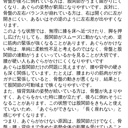
骨盤が後ろに倒れている方は、股関節がうまく曲がりにく
くなり、あぐらの姿勢が窮屈になりやすいです。反対に、
骨盤の左右バランスが崩れている方は、右は開くのに左が
開きにくい、あるいはその逆のように左右差が出やすくな
ります。
このような状態では、無理に膝を床へ近づけたり、脚を押
し広げたりしても、股関節がスムーズに動かないため、逆
に筋肉の緊張が強くなることがあります。あぐらがかけな
い時は、単純に柔軟性不足と考えるのではなく、骨盤と股
関節の連動がうまくいっているかを見ることが大切です。
腰が硬い人もあぐらがかけにくくなりやすいです
あぐらは股関節だけの問題に見えますが、腰や背中の硬さ
も深く関係しています。たとえば、腰まわりの筋肉がガチ
ガチに緊張していると、骨盤の動きが悪くなり、結果とし
て股関節の可動域まで狭くなりやすいです。
また、猫背気味の姿勢が続いている方は、骨盤が丸まりや
すく、あぐらをかいた時に腰が立たず、後ろに倒れそうに
なることがあります。この状態では股関節をきちんと使え
ていないため、「あぐらができない」「長く座れない」と
感じやすくなります。
つまり、あぐらがかけない原因は、股関節だけでなく、骨
盤・腰・背中まで含めた姿勢全体の影響を受けていること