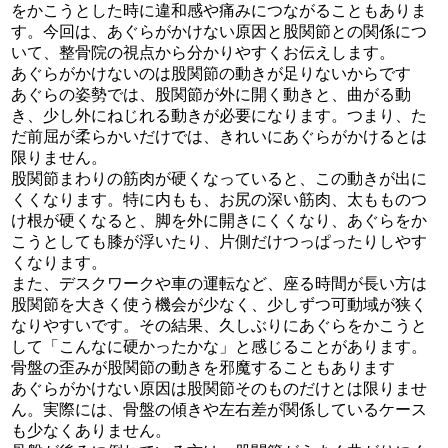
をかこうとした時に違和感や痛みにつながることもありま
す。今回は、あぐらがかけない原因と股関節との関係につ
いて、整骨院の視点から分かりやすくお伝えします。
あぐらがかけないのは股関節の動きが足りないからです
あぐらの姿勢では、股関節が外に開く動きと、曲がる動
き、少し外にねじれる動きが必要になります。つまり、た
だ前屈が柔らかいだけでは、きれいにあぐらがかけるとは
限りません。
股関節まわりの筋肉が硬くなっていると、この動きが出に
くくなります。特に内もも、お尻の深い筋肉、太もものつ
け根が硬くなると、脚を外に開きにくくなり、あぐらをか
こうとしても膝が浮いたり、片側だけつっぱったりしやす
くなります。
また、デスクワークや車の運転など、座る時間が長い方は
股関節を大きく使う機会が少なく、少しずつ可動域が狭く
なりやすいです。その結果、久しぶりにあぐらをかこうと
して「こんなに硬かったかな」と感じることがあります。
骨盤の歪みが股関節の動きを邪魔することもあります
あぐらがかけない原因は股関節そのものだけとは限りませ
ん。実際には、骨盤の傾きや左右差が関係しているケース
も少なくありません。