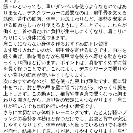
慣です。
筋トレといっても、重いダンベルを使うようなものではあ
りません。デスクワーカーに必要なのは、肩甲骨を支える
筋肉、背中の筋肉、体幹、お尻まわりなど、姿勢を安定さ
せる筋肉をしっかり使えるようにすることです。これらが
働くと、首や肩だけに負担が集中しにくくなり、肩こりに
なりにくい身体に近づきます。
肩こりにならない身体を作るおすすめ筋トレ習慣
まず取り入れたいのが、肩甲骨を寄せる動きです。両肘を
軽く曲げ、胸を開きながら肩甲骨を後ろへ寄せる動きをゆ
っくり10回ほど行います。ポイントは、肩をすくめずに首
を長く保つことです。これにより、デスクワークで弱りや
すい背中の筋肉が使いやすくなります。
次におすすめなのが、壁を使った腕上げ運動です。壁に背
中をつけ、肘と手の甲を壁に近づけながら、ゆっくり腕を
上下します。この動きは、猫背や巻き肩で硬くなった胸ま
わりを開きながら、肩甲骨の安定にもつながります。肩こ
りが強い方でも比較的行いやすい習慣です。
さらに大切なのが体幹トレーニングです。たとえば軽いプ
ランクの姿勢を20秒ほど保つだけでも、お腹と背中が安定
しやすくなります。体幹が弱いと座っているだけでも姿勢
が崩れ、結果として肩こりが起こりやすくなります。肩だ