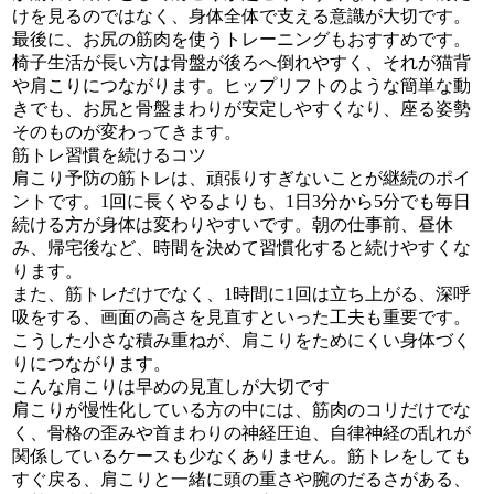
けを見るのではなく、身体全体で支える意識が大切です。
最後に、お尻の筋肉を使うトレーニングもおすすめです。
椅子生活が長い方は骨盤が後ろへ倒れやすく、それが猫背
や肩こりにつながります。ヒップリフトのような簡単な動
きでも、お尻と骨盤まわりが安定しやすくなり、座る姿勢
そのものが変わってきます。
筋トレ習慣を続けるコツ
肩こり予防の筋トレは、頑張りすぎないことが継続のポイ
ントです。1回に長くやるよりも、1日3分から5分でも毎日
続ける方が身体は変わりやすいです。朝の仕事前、昼休
み、帰宅後など、時間を決めて習慣化すると続けやすくな
ります。
また、筋トレだけでなく、1時間に1回は立ち上がる、深呼
吸をする、画面の高さを見直すといった工夫も重要です。
こうした小さな積み重ねが、肩こりをためにくい身体づく
りにつながります。
こんな肩こりは早めの見直しが大切です
肩こりが慢性化している方の中には、筋肉のコリだけでな
く、骨格の歪みや首まわりの神経圧迫、自律神経の乱れが
関係しているケースも少なくありません。筋トレをしても
すぐ戻る、肩こりと一緒に頭の重さや腕のだるさがある、