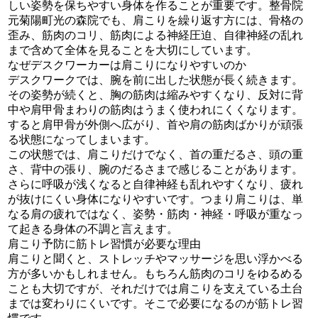
しい姿勢を保ちやすい身体を作ることが重要です。整骨院
元菊陽町光の森院でも、肩こりを繰り返す方には、骨格の
歪み、筋肉のコリ、筋肉による神経圧迫、自律神経の乱れ
まで含めて全体を見ることを大切にしています。
なぜデスクワーカーは肩こりになりやすいのか
デスクワークでは、腕を前に出した状態が長く続きます。
その姿勢が続くと、胸の筋肉は縮みやすくなり、反対に背
中や肩甲骨まわりの筋肉はうまく使われにくくなります。
すると肩甲骨が外側へ広がり、首や肩の筋肉ばかりが頑張
る状態になってしまいます。
この状態では、肩こりだけでなく、首の重だるさ、頭の重
さ、背中の張り、腕のだるさまで感じることがあります。
さらに呼吸が浅くなると自律神経も乱れやすくなり、疲れ
が抜けにくい身体になりやすいです。つまり肩こりは、単
なる肩の疲れではなく、姿勢・筋肉・神経・呼吸が重なっ
て起きる身体の不調と言えます。
肩こり予防に筋トレ習慣が必要な理由
肩こりと聞くと、ストレッチやマッサージを思い浮かべる
方が多いかもしれません。もちろん筋肉のコリをゆるめる
ことも大切ですが、それだけでは肩こりを支えている土台
までは変わりにくいです。そこで必要になるのが筋トレ習