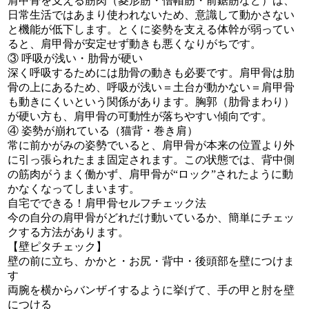
肩甲骨を支える筋肉（菱形筋・僧帽筋・前鋸筋など）は、
日常生活ではあまり使われないため、意識して動かさない
と機能が低下します。とくに姿勢を支える体幹が弱ってい
ると、肩甲骨が安定せず動きも悪くなりがちです。
③ 呼吸が浅い・肋骨が硬い
深く呼吸するためには肋骨の動きも必要です。肩甲骨は肋
骨の上にあるため、呼吸が浅い＝土台が動かない＝肩甲骨
も動きにくいという関係があります。胸郭（肋骨まわり）
が硬い方も、肩甲骨の可動性が落ちやすい傾向です。
④ 姿勢が崩れている（猫背・巻き肩）
常に前かがみの姿勢でいると、肩甲骨が本来の位置より外
に引っ張られたまま固定されます。この状態では、背中側
の筋肉がうまく働かず、肩甲骨が“ロック”されたように動
かなくなってしまいます。
自宅でできる！肩甲骨セルフチェック法
今の自分の肩甲骨がどれだけ動いているか、簡単にチェッ
クする方法があります。
【壁ピタチェック】
壁の前に立ち、かかと・お尻・背中・後頭部を壁につけま
す
両腕を横からバンザイするように挙げて、手の甲と肘を壁
につける