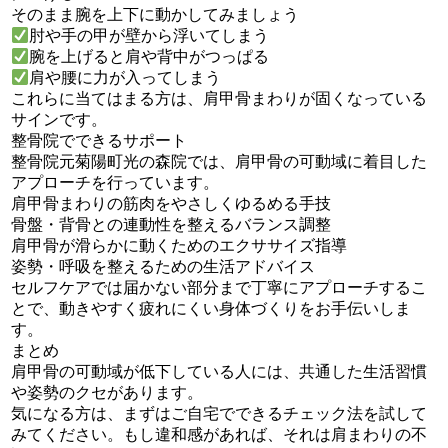
そのまま腕を上下に動かしてみましょう
肘や手の甲が壁から浮いてしまう
腕を上げると肩や背中がつっぱる
肩や腰に力が入ってしまう
これらに当てはまる方は、肩甲骨まわりが固くなっている
サインです。
整骨院でできるサポート
整骨院元菊陽町光の森院では、肩甲骨の可動域に着目した
アプローチを行っています。
肩甲骨まわりの筋肉をやさしくゆるめる手技
骨盤・背骨との連動性を整えるバランス調整
肩甲骨が滑らかに動くためのエクササイズ指導
姿勢・呼吸を整えるための生活アドバイス
セルフケアでは届かない部分まで丁寧にアプローチするこ
とで、動きやすく疲れにくい身体づくりをお手伝いしま
す。
まとめ
肩甲骨の可動域が低下している人には、共通した生活習慣
や姿勢のクセがあります。
気になる方は、まずはご自宅でできるチェック法を試して
みてください。もし違和感があれば、それは肩まわりの不