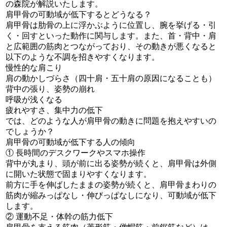
の森院が解説いたします。
肩甲骨の可動域が低下するとどうなる？
肩甲骨は肋骨の上に浮かぶように位置し、腕を挙げる・引
く・回すといった動作に関与します。また、首・背中・肩
と広範囲の筋肉とつながっており、その動きが悪くなると
以下のような不調を招きやすくなります。
慢性的な肩こり
肩の動かしづらさ（四十肩・五十肩の原因になることも）
背中の張り、姿勢の崩れ
呼吸が浅くなる
疲れやすさ、集中力の低下
では、どのような人が肩甲骨の動きに問題を抱えやすいの
でしょうか？
肩甲骨の可動域が低下する人の傾向
① 長時間のデスクワークやスマホ操作
背中が丸まり、頭が前に出る姿勢が続くと、肩甲骨は外側
に開いた状態で固まりやすくなります。
前方に手を伸ばしたままの姿勢が続くと、肩甲骨まわりの
筋肉が縮みっぱなし・伸びっぱなしになり、可動域が低下
します。
② 運動不足・体幹の筋力低下