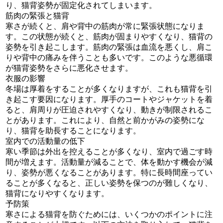
り、猫背姿勢が固定化されてしまいます。
筋肉の緊張と猫背
寒さが続くと、肩や背中の筋肉が常に緊張状態になりま
す。この状態が続くと、筋肉が固まりやすくなり、猫背の
姿勢を引き起こします。筋肉の緊張は血流を悪くし、肩こ
りや背中の痛みを伴うことも多いです。このような悪循環
が猫背姿勢をさらに悪化させます。
衣服の影響
冬場は厚着をすることが多くなりますが、これも猫背を引
き起こす要因になります。厚手のコートやジャケットを着
ると、肩周りが圧迫されやすくなり、動きが制限されるこ
とがあります。これにより、自然と前かがみの姿勢にな
り、猫背を助長することになります。
室内での活動量の低下
寒い季節は外出を控えることが多くなり、室内で過ごす時
間が増えます。活動量が減ることで、体を動かす機会が減
り、姿勢が悪くなることがあります。特に長時間座ってい
ることが多くなると、正しい姿勢を保つのが難しくなり、
猫背になりやすくなります。
予防策
寒さによる猫背を防ぐためには、いくつかのポイントに注