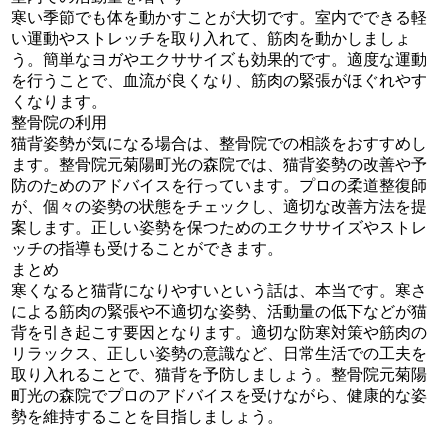
寒い季節でも体を動かすことが大切です。室内でできる軽
い運動やストレッチを取り入れて、筋肉を動かしましょ
う。簡単なヨガやエクササイズも効果的です。適度な運動
を行うことで、血流が良くなり、筋肉の緊張がほぐれやす
くなります。
整骨院の利用
猫背姿勢が気になる場合は、整骨院での相談をおすすめし
ます。整骨院元菊陽町光の森院では、猫背姿勢の改善や予
防のためのアドバイスを行っています。プロの柔道整復師
が、個々の姿勢の状態をチェックし、適切な改善方法を提
案します。正しい姿勢を保つためのエクササイズやストレ
ッチの指導も受けることができます。
まとめ
寒くなると猫背になりやすいという話は、本当です。寒さ
による筋肉の緊張や不適切な姿勢、活動量の低下などが猫
背を引き起こす要因となります。適切な防寒対策や筋肉の
リラックス、正しい姿勢の意識など、日常生活での工夫を
取り入れることで、猫背を予防しましょう。整骨院元菊陽
町光の森院でプロのアドバイスを受けながら、健康的な姿
勢を維持することを目指しましょう。