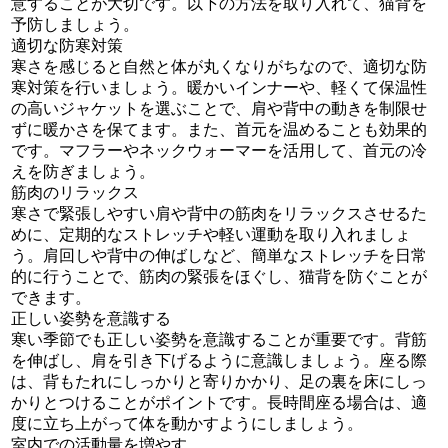
意することが大切です。以下の方法を取り入れて、猫背を
予防しましょう。
適切な防寒対策
寒さを感じると自然と体が丸くなりがちなので、適切な防
寒対策を行いましょう。暖かいインナーや、軽くて保温性
の高いジャケットを選ぶことで、肩や背中の動きを制限せ
ずに暖かさを保てます。また、首元を温めることも効果的
です。マフラーやネックウォーマーを活用して、首元の冷
えを防ぎましょう。
筋肉のリラックス
寒さで緊張しやすい肩や背中の筋肉をリラックスさせるた
めに、定期的なストレッチや軽い運動を取り入れましょ
う。肩回しや背中の伸ばしなど、簡単なストレッチを日常
的に行うことで、筋肉の緊張をほぐし、猫背を防ぐことが
できます。
正しい姿勢を意識する
寒い季節でも正しい姿勢を意識することが重要です。背筋
を伸ばし、肩を引き下げるように意識しましょう。座る際
は、背もたれにしっかりと寄りかかり、足の裏を床にしっ
かりとつけることがポイントです。長時間座る場合は、適
度に立ち上がって体を動かすようにしましょう。
室内での活動量を増やす