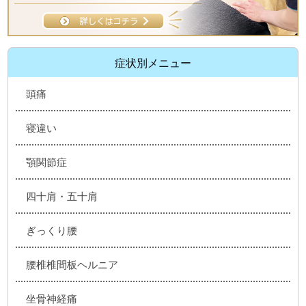
症状別メニュー
頭痛
寝違い
顎関節症
四十肩・五十肩
ぎっくり腰
腰椎椎間板ヘルニア
坐骨神経痛