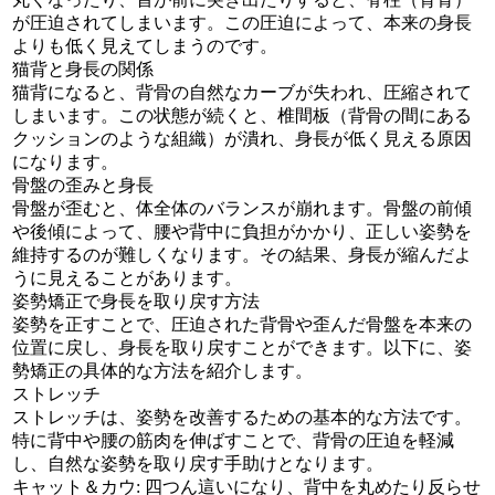
が圧迫されてしまいます。この圧迫によって、本来の身長
よりも低く見えてしまうのです。
猫背と身長の関係
猫背になると、背骨の自然なカーブが失われ、圧縮されて
しまいます。この状態が続くと、椎間板（背骨の間にある
クッションのような組織）が潰れ、身長が低く見える原因
になります。
骨盤の歪みと身長
骨盤が歪むと、体全体のバランスが崩れます。骨盤の前傾
や後傾によって、腰や背中に負担がかかり、正しい姿勢を
維持するのが難しくなります。その結果、身長が縮んだよ
うに見えることがあります。
姿勢矯正で身長を取り戻す方法
姿勢を正すことで、圧迫された背骨や歪んだ骨盤を本来の
位置に戻し、身長を取り戻すことができます。以下に、姿
勢矯正の具体的な方法を紹介します。
ストレッチ
ストレッチは、姿勢を改善するための基本的な方法です。
特に背中や腰の筋肉を伸ばすことで、背骨の圧迫を軽減
し、自然な姿勢を取り戻す手助けとなります。
キャット＆カウ: 四つん這いになり、背中を丸めたり反らせ