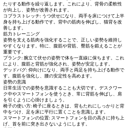
たりする動作を繰り返します。これにより、背骨の柔軟性
が向上し、姿勢が改善されます。
コブラストレッチ: うつ伏せになり、両手を床につけて上半
身を持ち上げる動作です。背中の筋肉を伸ばし、猫背を改
善します。
筋力トレーニング
姿勢を支える筋肉を強化することで、正しい姿勢を維持し
やすくなります。特に、腹筋や背筋、臀筋を鍛えることが
重要です。
プランク: 腕立て伏せの姿勢で体を一直線に保ちます。これ
により、腹筋と背筋が強化され、姿勢が安定します。
デッドバグ: 仰向けになり、両手と両足を持ち上げる動作で
す。腹筋を強化し、腰の安定性を高めます。
姿勢の意識
日常生活での姿勢を意識することも大切です。デスクワー
ク中やスマートフォンを使うとき、常に背筋を伸ばし、肩
を引くように心掛けましょう。
椅子の使い方: 椅子に座るときは、背もたれにしっかりと背
中をつけ、足を床に平行に置くことを意識します。
スマートフォンの位置: スマートフォンを目の高さに持ち上
げ、首を前に突き出さないようにします。