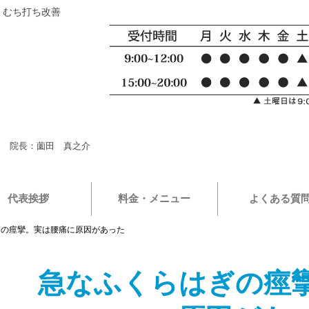
・むち打ち改善
院長：薗田 真之介
代表挨拶
料金・メニュー
よくある質
ぎの痙攣。実は腰痛に原因があった
急なふくらはぎの痙