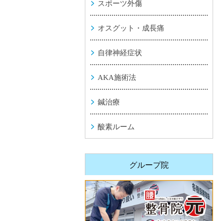
スポーツ外傷
オスグット・成長痛
自律神経症状
AKA施術法
鍼治療
酸素ルーム
グループ院