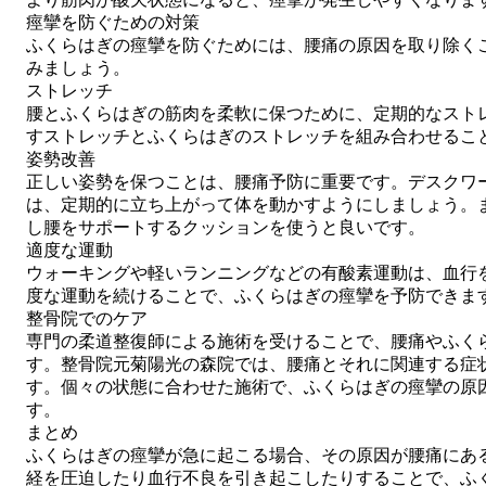
痙攣を防ぐための対策
ふくらはぎの痙攣を防ぐためには、腰痛の原因を取り除く
みましょう。
ストレッチ
腰とふくらはぎの筋肉を柔軟に保つために、定期的なスト
すストレッチとふくらはぎのストレッチを組み合わせるこ
姿勢改善
正しい姿勢を保つことは、腰痛予防に重要です。デスクワ
は、定期的に立ち上がって体を動かすようにしましょう。
し腰をサポートするクッションを使うと良いです。
適度な運動
ウォーキングや軽いランニングなどの有酸素運動は、血行
度な運動を続けることで、ふくらはぎの痙攣を予防できま
整骨院でのケア
専門の柔道整復師による施術を受けることで、腰痛やふく
す。整骨院元菊陽光の森院では、腰痛とそれに関連する症
す。個々の状態に合わせた施術で、ふくらはぎの痙攣の原
す。
まとめ
ふくらはぎの痙攣が急に起こる場合、その原因が腰痛にあ
経を圧迫したり血行不良を引き起こしたりすることで、ふ