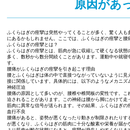
原因があ
ふくらはぎの痙攣は突然やってくることが多く、驚く人も
にあるかもしれません。ここでは、ふくらはぎの痙攣と腰
ふくらはぎの痙攣とは？
ふくらはぎの痙攣とは、筋肉が急に収縮して硬くなる状態
多く、数秒から数分間続くことがあります。運動中や就寝
す。
腰痛がふくらはぎの痙攣を引き起こす理由
腰とふくらはぎは体の中で直接つながっていないように見
接に関係しています。具体的には、以下のようなメカニズ
神経圧迫
腰痛の原因として多いのが、腰椎や椎間板の変性です。こ
迫されることがあります。この神経は腰から脚にかけて走
筋肉に異常な信号が送られます。その結果、ふくらはぎの
血行不良
腰痛があると、姿勢が悪くなったり動きが制限されたりす
が悪くなり、ふくらはぎの筋肉に十分な酸素や栄養が届か
より筋肉が酸欠状態になると、痙攣が発生しやすくなりま