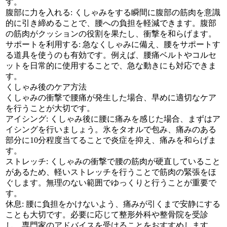
す。
腹部に力を入れる: くしゃみをする瞬間に腹部の筋肉を意識
的に引き締めることで、腰への負担を軽減できます。腹部
の筋肉がクッションの役割を果たし、衝撃を和らげます。
サポートを利用する: 急なくしゃみに備え、腰をサポートす
る道具を使うのも有効です。例えば、腰痛ベルトやコルセ
ットを日常的に使用することで、急な動きにも対応できま
す。
くしゃみ後のケア方法
くしゃみの衝撃で腰痛が発生した場合、早めに適切なケア
を行うことが大切です。
アイシング: くしゃみ後に腰に痛みを感じた場合、まずはア
イシングを行いましょう。氷をタオルで包み、痛みのある
部分に10分程度当てることで炎症を抑え、痛みを和らげま
す。
ストレッチ: くしゃみの衝撃で腰の筋肉が硬直していること
があるため、軽いストレッチを行うことで筋肉の緊張をほ
ぐします。無理のない範囲でゆっくりと行うことが重要で
す。
休息: 腰に負担をかけないよう、痛みが引くまで安静にする
ことも大切です。必要に応じて整形外科や整骨院を受診
し、専門家のアドバイスを受けることをおすすめします。