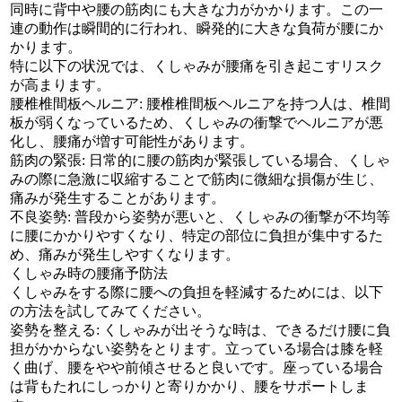
同時に背中や腰の筋肉にも大きな力がかかります。この一
連の動作は瞬間的に行われ、瞬発的に大きな負荷が腰にか
かります。
特に以下の状況では、くしゃみが腰痛を引き起こすリスク
が高まります。
腰椎椎間板ヘルニア: 腰椎椎間板ヘルニアを持つ人は、椎間
板が弱くなっているため、くしゃみの衝撃でヘルニアが悪
化し、腰痛が増す可能性があります。
筋肉の緊張: 日常的に腰の筋肉が緊張している場合、くしゃ
みの際に急激に収縮することで筋肉に微細な損傷が生じ、
痛みが発生することがあります。
不良姿勢: 普段から姿勢が悪いと、くしゃみの衝撃が不均等
に腰にかかりやすくなり、特定の部位に負担が集中するた
め、痛みが発生しやすくなります。
くしゃみ時の腰痛予防法
くしゃみをする際に腰への負担を軽減するためには、以下
の方法を試してみてください。
姿勢を整える: くしゃみが出そうな時は、できるだけ腰に負
担がかからない姿勢をとります。立っている場合は膝を軽
く曲げ、腰をやや前傾させると良いです。座っている場合
は背もたれにしっかりと寄りかかり、腰をサポートしま