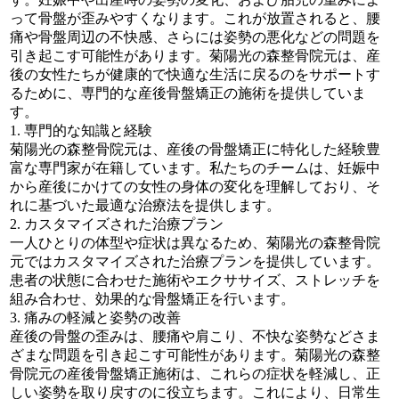
って骨盤が歪みやすくなります。これが放置されると、腰
痛や骨盤周辺の不快感、さらには姿勢の悪化などの問題を
引き起こす可能性があります。菊陽光の森整骨院元は、産
後の女性たちが健康的で快適な生活に戻るのをサポートす
るために、専門的な産後骨盤矯正の施術を提供していま
す。
1. 専門的な知識と経験
菊陽光の森整骨院元は、産後の骨盤矯正に特化した経験豊
富な専門家が在籍しています。私たちのチームは、妊娠中
から産後にかけての女性の身体の変化を理解しており、そ
れに基づいた最適な治療法を提供します。
2. カスタマイズされた治療プラン
一人ひとりの体型や症状は異なるため、菊陽光の森整骨院
元ではカスタマイズされた治療プランを提供しています。
患者の状態に合わせた施術やエクササイズ、ストレッチを
組み合わせ、効果的な骨盤矯正を行います。
3. 痛みの軽減と姿勢の改善
産後の骨盤の歪みは、腰痛や肩こり、不快な姿勢などさま
ざまな問題を引き起こす可能性があります。菊陽光の森整
骨院元の産後骨盤矯正施術は、これらの症状を軽減し、正
しい姿勢を取り戻すのに役立ちます。これにより、日常生